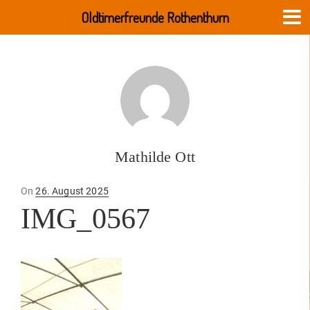
Oldtimerfreunde Rothenthurn
Mathilde Ott
Posted
On
26. August 2025
on
IMG_0567