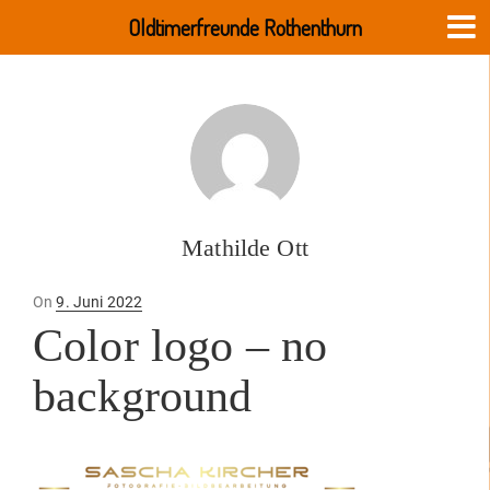
Oldtimerfreunde Rothenthurn
Mathilde Ott
Posted
On
9. Juni 2022
on
Color logo – no
background