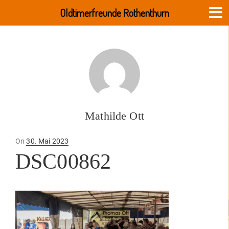
Oldtimerfreunde Rothenthurn
Mathilde Ott
Posted
On
30. Mai 2023
on
DSC00862