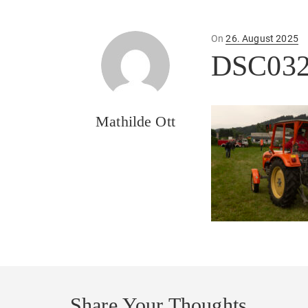
Posted
On
26. August 2025
on
DSC032
Mathilde Ott
Share Your Thoughts