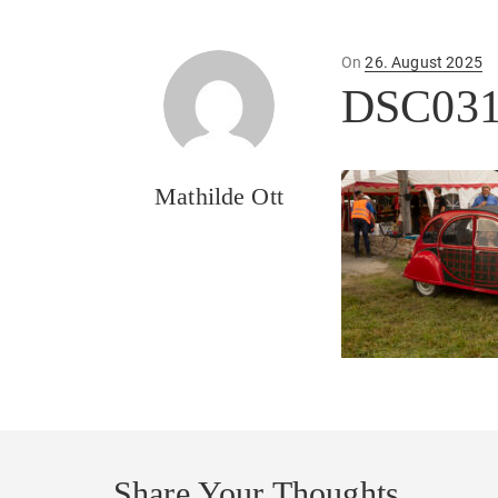
Posted
On
26. August 2025
on
DSC031
Mathilde Ott
Share Your Thoughts