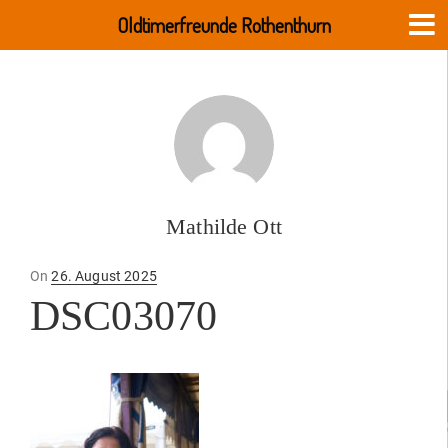
Oldtimerfreunde Rothenthurn
Mathilde Ott
Posted
On
26. August 2025
on
DSC03070